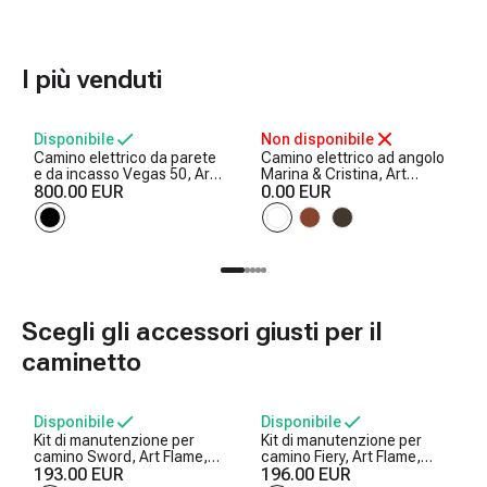
I più venduti
Disponibile
Non disponibile
Camino elettrico da parete
Camino elettrico ad angolo
e da incasso Vegas 50, Art
Marina & Cristina, Art
Flame, 457x1270x126 mm,
800.00 EUR
Flame, 1000x1000x500 mm,
0.00 EUR
1500W, 10 colori di fiamma,
2000W, 2 livelli di
Termostato, Set di ceppi e
riscaldamento, 5 livelli di
cristalli
luminosita, Timer
Scegli gli accessori giusti per il
caminetto
Disponibile
Disponibile
Kit di manutenzione per
Kit di manutenzione per
camino Sword, Art Flame,
camino Fiery, Art Flame,
750x250x250 mm
193.00 EUR
730x300x200 mm
196.00 EUR