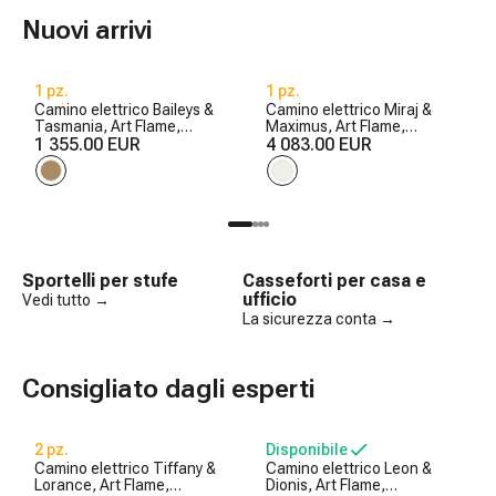
Nuovi arrivi
1 pz.
1 pz.
Camino elettrico Baileys &
Camino elettrico Miraj &
Tasmania, Art Flame,
Maximus, Art Flame,
560x1700x270 mm, 1500W,
1 355.00 EUR
1250x1500x350 mm,
4 083.00 EUR
2 livelli di riscaldamento, 5
1500W, 3 colori di fiamma, 5
livelli di luminosita, Timer
livelli di luminosita, Timer
Sportelli per stufe
Casseforti per casa e
ufficio
Vedi tutto →
La sicurezza conta →
Consigliato dagli esperti
2 pz.
Disponibile
Camino elettrico Tiffany &
Camino elettrico Leon &
Lorance, Art Flame,
Dionis, Art Flame,