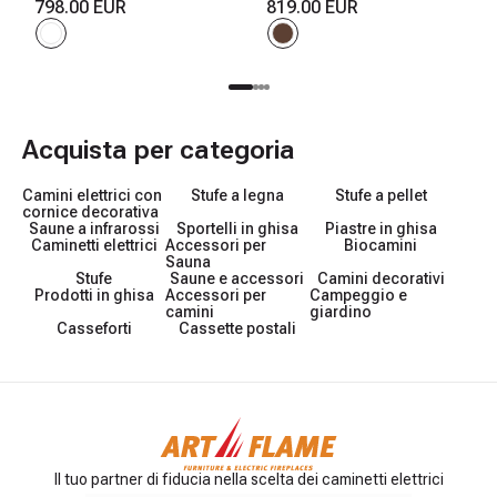
850x1100x270 mm, 1500W,
798.00 EUR
958x1096x280 mm, 1500W,
819.00 EUR
3 colori di fiamma, 2 livelli di
2 livelli di riscaldamento, 5
riscaldamento, 5 livelli di
livelli di luminosita, Timer
luminosita
Acquista per categoria
Camini elettrici con
Stufe a legna
Stufe a pellet
cornice decorativa
Saune a infrarossi
Sportelli in ghisa
Piastre in ghisa
Caminetti elettrici
Accessori per
Biocamini
Sauna
Stufe
Saune e accessori
Camini decorativi
Prodotti in ghisa
Accessori per
Campeggio e
camini
giardino
Casseforti
Cassette postali
Il tuo partner di fiducia nella scelta dei caminetti elettrici