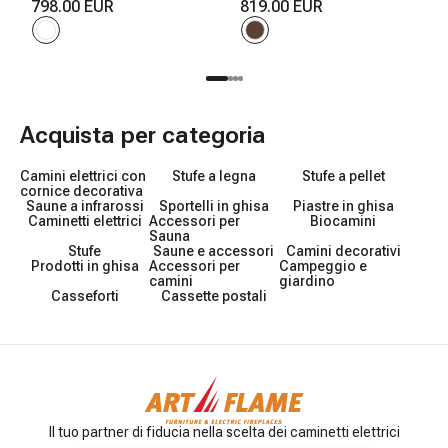
850x1100x270 mm, 1500W,
798.00 EUR
958x1096x280 mm, 1500W,
819.00 EUR
3 colori di fiamma, 2 livelli di
2 livelli di riscaldamento, 5
riscaldamento, 5 livelli di
livelli di luminosita, Timer
luminosita
Acquista per categoria
Camini elettrici con
Stufe a legna
Stufe a pellet
cornice decorativa
Saune a infrarossi
Sportelli in ghisa
Piastre in ghisa
Caminetti elettrici
Accessori per
Biocamini
Sauna
Stufe
Saune e accessori
Camini decorativi
Prodotti in ghisa
Accessori per
Campeggio e
camini
giardino
Casseforti
Cassette postali
Il tuo partner di fiducia nella scelta dei caminetti elettrici