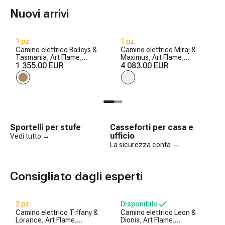
Nuovi arrivi
1 pz.
1 pz.
Camino elettrico Baileys &
Camino elettrico Miraj &
Tasmania, Art Flame,
Maximus, Art Flame,
560x1700x270 mm, 1500W,
1 355.00 EUR
1250x1500x350 mm,
4 083.00 EUR
2 livelli di riscaldamento, 5
1500W, 3 colori di fiamma, 5
livelli di luminosita, Timer
livelli di luminosita, Timer
Sportelli per stufe
Casseforti per casa e
ufficio
Vedi tutto →
La sicurezza conta →
Consigliato dagli esperti
2 pz.
Disponibile
Camino elettrico Tiffany &
Camino elettrico Leon &
Lorance, Art Flame,
Dionis, Art Flame,