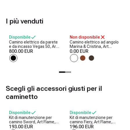
I più venduti
Disponibile
Non disponibile
Camino elettrico da parete
Camino elettrico ad angolo
e da incasso Vegas 50, Art
Marina & Cristina, Art
Flame, 457x1270x126 mm,
800.00 EUR
Flame, 1000x1000x500 mm,
0.00 EUR
1500W, 10 colori di fiamma,
2000W, 2 livelli di
Termostato, Set di ceppi e
riscaldamento, 5 livelli di
cristalli
luminosita, Timer
Scegli gli accessori giusti per il
caminetto
Disponibile
Disponibile
Kit di manutenzione per
Kit di manutenzione per
camino Sword, Art Flame,
camino Fiery, Art Flame,
750x250x250 mm
193.00 EUR
730x300x200 mm
196.00 EUR